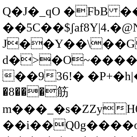
Q�J�_qO �FbB �
��5C��$ʃaf8Y|4.�
J
��Y��\��G
d�>�O~����
��936!� �P+�h|
�8���筋
m���_�s�ZZy
��i��Q0g����