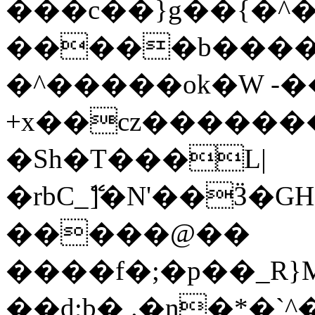
���c��}g��{�^�
�����b����
�^�����ok�W -
+x��cz�������
�Sh�T���L|
�rbC_ޭ]�N'��Ӟ
�����@��
����f�;�p��_R
��d;b� .�n�*�`^�