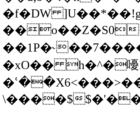
�f�DW ]U��*��!
��o��Z�S0
��1P�˞��7���
�xO�� h�^�嚘N
�ՙ��X6<���>��
\����$$�'��