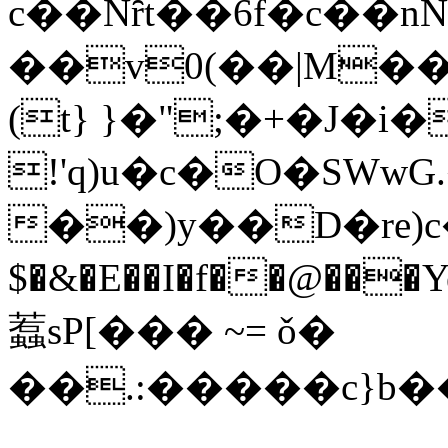
c��Nȓt��6f�c�֝�
��v0(��|M��#&
(t} }�";�+�J�
!'q)u�c�O�SWwG
��)y��D�re)c�
$�&�E��I�f��@��
蠚sP[��� ~= ǒ�
��.:�����c}b