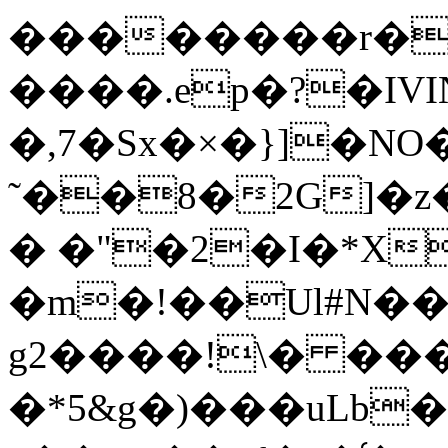
��������r�Q
����.ep�?�IVIN
�,7�Sx�×�}]�NO
˜��8�2G]�
� �"�2�I�*X
�m�!��Ul#N�
g2����!\� ���
�*5&g�)���uLb