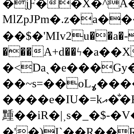
�jƑ��X�^A�
MlZpJPm�.z�a���*�
��$�'MIv2u��a�-
���A+d��ϟ�a��
�<Daˎ�e���Gy�ͬs
��~s=��oLߩ����D�n�ހBc=�ɒ�$Ux�r,���M��{U�6jq� L���
����e�IU�=kއ��̐Fp֧e���Z��2���2�X�u
䵯��iR�|˲s�_�$-�
�'�)I`��R��