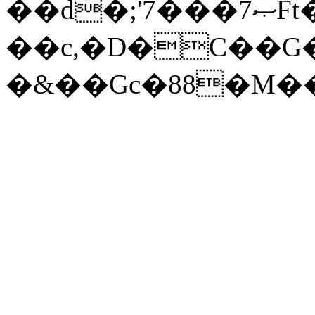
��d�;'7���ޞ7Ft�\���c��.%�L�q5�a�j��g�&��k'���t)77G
��c,�D�C��G
�&��Gc�88�M�