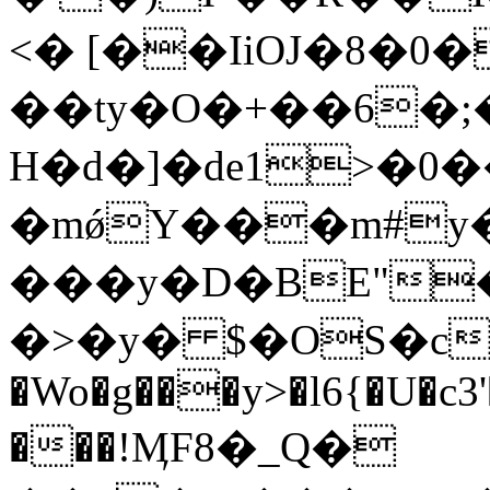
<� [��IiOJ�8�0
��ty�O�+��6�
H�d�]�de1>�0�
�mǿY���m#y
���y�D�BE"
�>�y� $�ΟS�cDg
�Wo�g���y>�l6{�U�c
���!ӍF8�_Q�