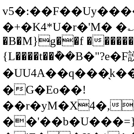
v5�:��F��Uy��
�+�K4*U�r�'M� �؎
�B�M}g��f ������O
{L����t��݊��B�"?e�F
�UU4A��q���̖k��H�$��B�
�G�Eo��!
��r�yM�X4�,
��'��b�U���=