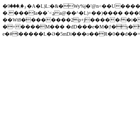
���9�A�L)L:�&�Wy%j�'@n<��U������\���r9�f4E��|�PH��&i�ύ��,6�q�mZ�k����N��=!
�ۉ�,
�.���Ia��`<ܯa@��^�L)+��)���� ���E��j2fLwvMn@�ګ�f}��R�I4��.VZdC��j������;&luH�^u`tq}
��Wt8��������2p+j�����/�і�
�
+����M��� �dD���e�M�|!�ș�
e�#l�����L�Ə�5mDi���o��R�0��d��