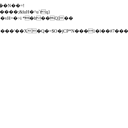
vH=�>i *�h��Q]��
���'��X�Q�=$O�jCP*N���1�l��#7��