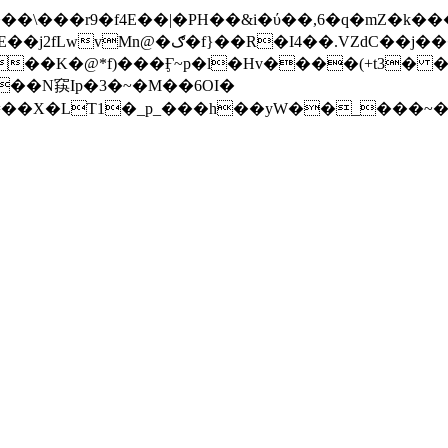
��K�@*f)���Ӻ~p�l�Hv����(+t3� ��
��N䆢Ip�3�~�M��6OI�
=��X�LT1�_p_���h��yW��_���~�