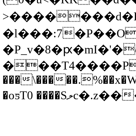
>�������d�H
�l���:7�P��O
�P_v�8�ԗ�mI�'�
���T4����P�
���\�����.%��x�
�oƽT0 ����