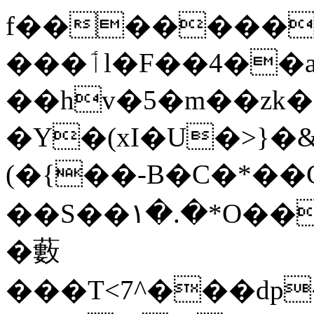
f���������s��@Y:�"�
���ٲl�F��4��as\��Z�x�o�}�u}
��hv�5�m��zk
�Y�(xI�U�>}�&���u
(�{��-B�C�*��Gg
��S��۱�.�*O��
�藪
���T<7^���dp