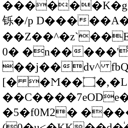
������K�gE&E}b
铄�/p D�����A
��Z��^�z`��E
0� �n�����'̾
��j��dv^ fb
[� �Ϻ��۝�,�L����
��C����7eODe
�5�f0M2� ��
(0�u<�KK��d�֔