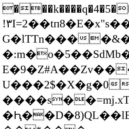
���k����q�4�5�
!٣I=2��tп8�E�x"s����=Y �J��-�
G�lTTn����&
�:m�o�5��SdMb
E�9�Z#A��Zv��
U���2$�X�g�0
����s��=mj.xT
�Ԧ��D�8)QL��lE