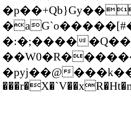
�p��+Qb}Gy��
�aG`o�����[#
�:�;�����Q��q
��W0�R������
�pyj��@���k���
���r�X�`V��xR�Ht�