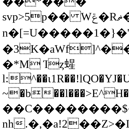
��*���
svp>5p�� Wݝ�Rޡ��`W�%oE�� 9�� U($
n�[=U�� ���1�}�'
�3K�aWf]^��
�*M Ίȥ䗌
l:^��ɩ1R��!lQO�YJ�
~�b��l���>E
^H�t؋x�r�b�UKd3}D��2t�{Lx$b�bY@�y�]���p�����
��C��������$�
nh.�,�a!2��Z