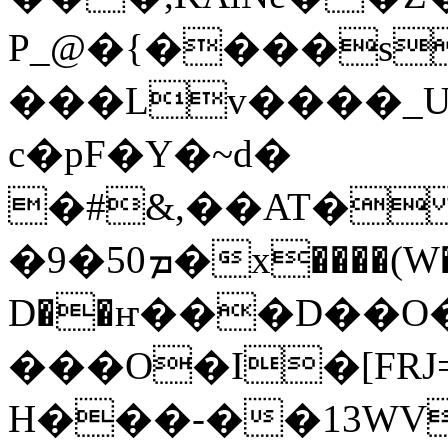
P_@�{����s
���Lv����_U�
c�pF�Y�~d�
�#&,��AT� &�Bb
�9�50ܡ�x����(W�� ��5
D��ҥ���D��O�
���O�I�[FRJ=
H���-��13WV