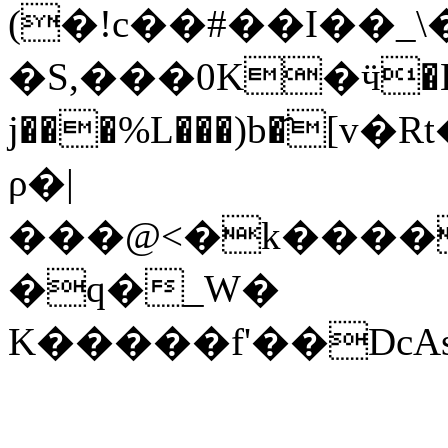
(�!c��#��I��_
�S,���0K�ӵ�B 
j���%L���)b�҄
ρ�|
���@<�k����
�q�_W�
K�����f'��Dc