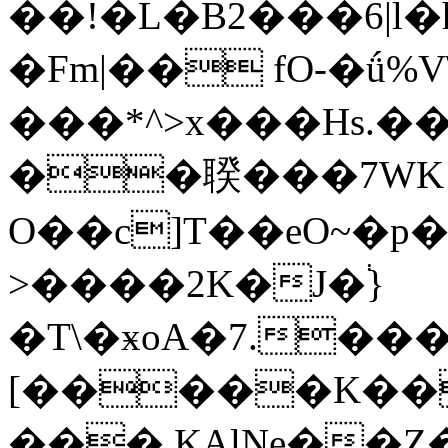
��ǃ�L�B2���6|l�
�Fm|�� fO-�ǘ%V
���*^͏>x���Hs.��ƫL��
��聧���7WK
O��c]T��eO~�p
>����2K�J�֔}
�T\�ӿoA�7.���c+J.
[�����K�
���,KAlNe��Z