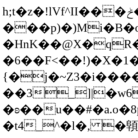
h;t�z�!lVf^II���ݲ��J<[A���]�7��Pǌ����Z6:`�5�i�������_j�`D'�}
���p)�)Mi�B�o
�HnK��@X�qR
�6��F<��!)�X�1
{�j�~Z3�i����
��3_]|�w6
�ʚ��u��#�a.o�
�t4_^�l�, �