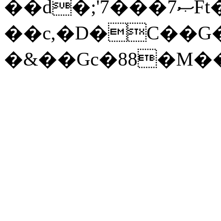
��d�;'7���ޞ7Ft�\���c��.%�L�q5�a�j��g�&��k'���t)77G
��c,�D�C��G
�&��Gc�88�M�