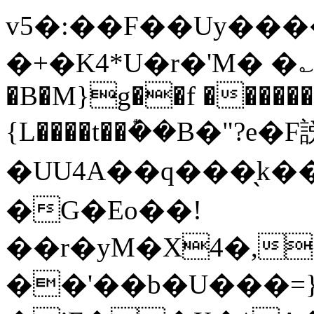
v5�:��F��Uy��
�+�K4*U�r�'M� �؎
�B�M}g��f ������O
{L����t��݊��B�"?e�F
�UU4A��q���̖k��H�$��B�
�G�Eo��!
��r�yM�X4�,
��'��b�U���=