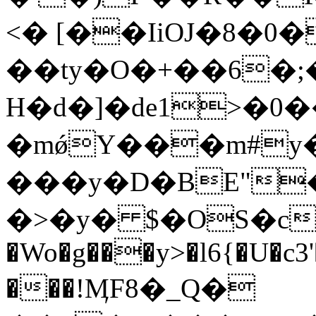
<� [��IiOJ�8�0
��ty�O�+��6�
H�d�]�de1>�0�
�mǿY���m#y
���y�D�BE"
�>�y� $�ΟS�cDg
�Wo�g���y>�l6{�U�c
���!ӍF8�_Q�