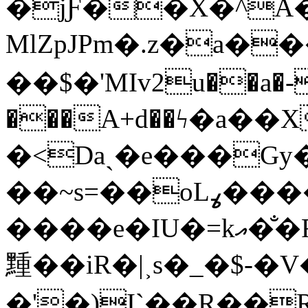
�jƑ��X�^A�
MlZpJPm�.z�a���*�
��$�'MIv2u��a�-
���A+d��ϟ�a��
�<Daˎ�e���Gy�ͬs
��~s=��oLߩ����D�n�ހBc=�ɒ�$Ux�r,���M��{U�6jq� L���
����e�IU�=kއ��̐Fp֧e���Z��2���2�X�u
䵯��iR�|˲s�_�$-�
�'�)I`��R��