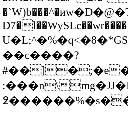
�`W)b���^�иw�D�@
D7�l��WySLc��wr����
U�L;^�%�q<�8�*GS���Oʤ]d�ߧ
��c����?
#��]�;�e
:���n\mg�JJ�
߶������%�s�