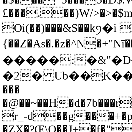
£���.��)W/>�>�$
Oi(��)���&S��kꪆ�i 
{��Z�As�.�z�^N�+"Nī
�����:�&"�D��
�2� Ub��K��d��M��ŒAzތ�e
���
�@��~��H�d�7b���r
r_-d��g���+�p
�ZX�?Œ\O��J+�f�"