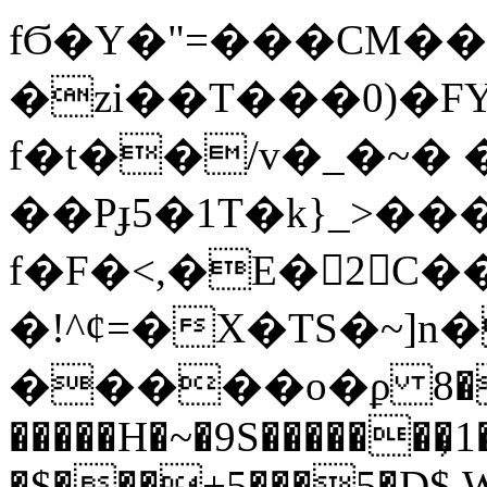
fϬ�Y�"=���CM��
�zi��T���0)�
f�t��/v�_�~�
��Pɟ5�1T�k}_>�
f�F�<,�E�2C�
�!^ȼ=�X�TS�~
�����o�ϼ 8�
�����H�~�9S������
�$���+5���5�D$.