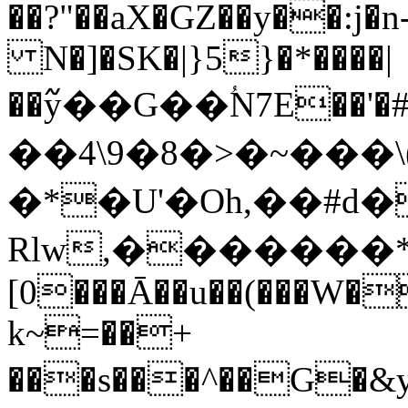
��?"��aX�GZ��y��:j�n
N�]�SK�|}5}�*����|
��߬y��G��ؙN7E��
��4\9�8�>�~���\
�*�U'�Oh,��#d
Rlw,�������*U�@�������)`
[0���Ā��u��(���W�
k~=��+
���s���^��G�