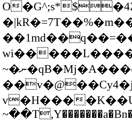
O�G^;s*$�
�|kR�=7T��%�m
��1md��q��=
wi�����L���
~�ނ�qB�Mj�A���eW�1���TOJ�7�2ՙ��5�l���D:�v��!J��D����W�3/
��v�@��Cy4�
v�H����K��U�O
~��T,Y�������a�Bn�