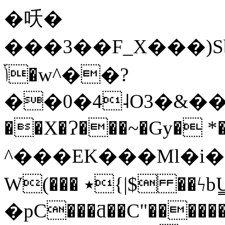
� 㕭�
���3��F_X���)S
ݴ�w^��?
��0�4˨O3�&���E�ZLH�fޓ�>��e
��X�Ɂ���~�Gy� *�
^���EK���Ml�i�
Ԝ(��� ٭{|$ ��ϟbU̳w�8ل({a] t� �<�+Q}
�pC���ƌ��C"������