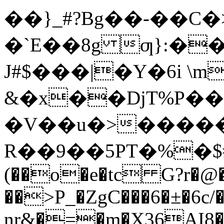
��}_#?Βg��-��C�>
�`E��8g ƣ}:�
J#$���|�Y�6i \
&�x��DjT%P��
�V��u�>�����
R��9��5PT�%�$#�
(��o�e�tc G?r�@
��>P_�ZgC���6�±�6c
nr&�=�m�X36AI8�