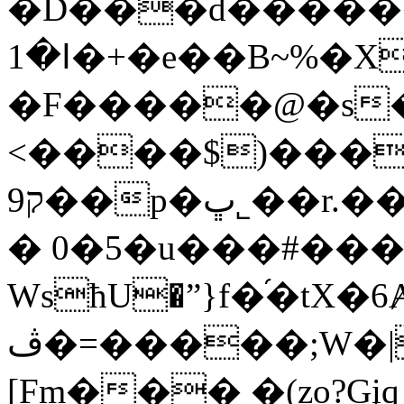
�D���d������>
�ߊ�1+�e��B~%�X�^������@���A-
�F�����@�s�
<����$)���
ק9��p�ڀ˾��r.���z�S�������M�7~�:��8�S2���
� 0�5�u���#��
WsћU�ˮ}f�֜�tX�
ڤ�=�����;W�|S���˞���lP�������9�*\��0�9#
[Fm��� �(zo?Gį