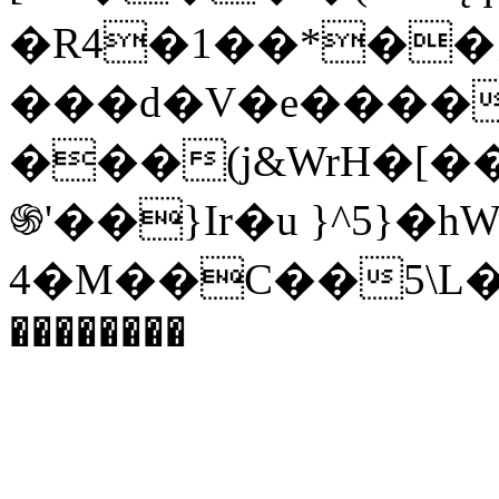
�R4�1��*��ݪ!�(C}
���d�V�e����O
���(j&WrH�[��
֍'��}Ir�u }^5}�h
4�M��C��5\L�
��������