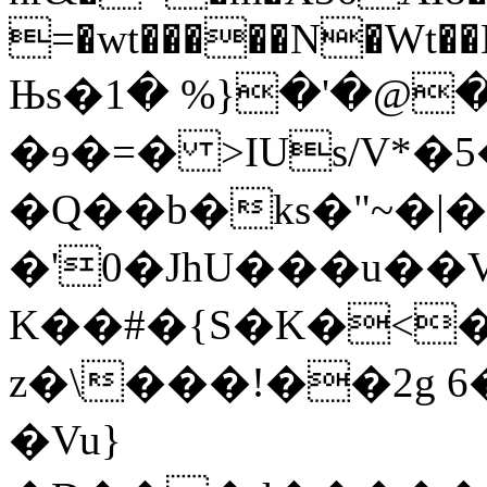
=�wt�����N�Wt��
Њs�ڡ��@�'�{% �1��UgN7
�ɘ�=� >IUs/V*
�Q��b�ks�"~�
�'0�JhU���u��V
K��#�{S�K�<
z�\���!��2g 6�
�Vu}