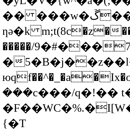
�yL�V�{w^�a�(;��>�#+9��
�� ���w�ڱ���n(O��?
ƞә�k m;t(8c�z��
�����ܔ�7���#�9/
��5B�j��z��l�2�
юqf��^�_�a�I
���c���/q�!�� t
�F��WC�%.�I[
{�T