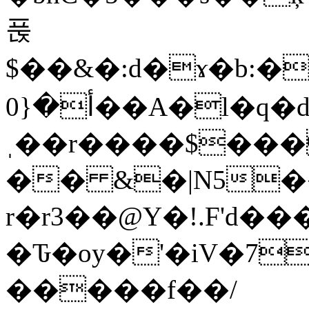
푽
$��&�:d�ɤ�b
أ�{0��A�l�q�d`F��{�^�k������
ˌ��r����$��
�� &�|N5�
r�r3��@Y�!.F'd�
�Ԏ�oy�'�iV�7
�����f��/