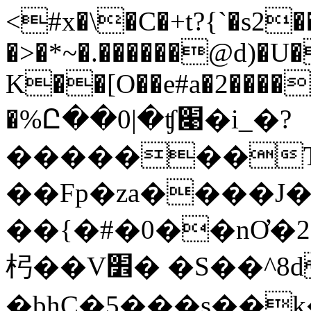
<#x�\�C�+t?{`�s2�
�>�*~�.������@d)�U�
K��[O��e#a�2����
�%Ը��0|�ʧ׉�i_�?
�������Td
��Fp�za����J
��{�#�0��nƠ�2�iRnȀ2
杛��V׾� �S��^8dF�4[
�bhC�5���s��ķ�X