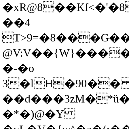
�xR@8��Kf<�'�
��4
T>9=�8���G��
@V:V��{W}���
�-�o
3�lH�90�� 
��d���3zM�*ȕ
�*�)@�Y