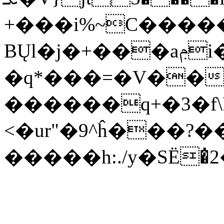
+���i%~C������;Xl����ߒ
BŲl�j�+���aݦi��°6*��q�g�x��@~R)߷�ʷ��Gi��&�����~3��~~�U�hC`�R�L)�$�)�r�P��
�q*���=�V��
������q+�3�f\P
<�ur"�9^ĥ���?