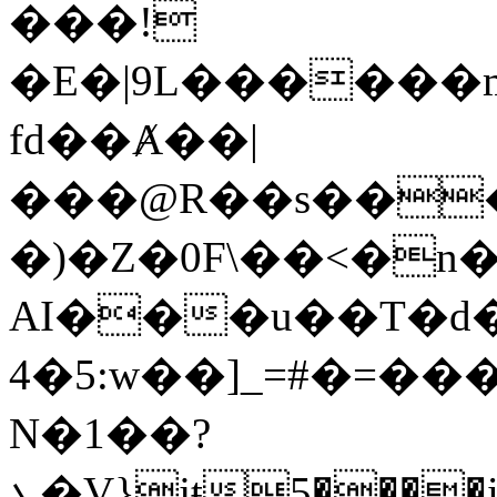
���!
�E�|9L������
fd��Ⱥ��|
���@R��s���
�)�Z�0F\��<�n�
AI���u��T�d
4�5:w��]_=#�=���
N�1��?
ܥ�V}jŧ5����iW�Җ�&�L�Y&"